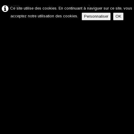
307 / 359
Ce site utilise des cookies. En continuant à naviguer sur ce site, vous
acceptez notre utilisation des cookies.
Personnaliser
OK
ACCUEIL
Devis rapide et gratuit
Nos Tarifs entretiens
Dépannage toutes marques
PARTICULIERS
PROFESSIONNELS
▼
▼