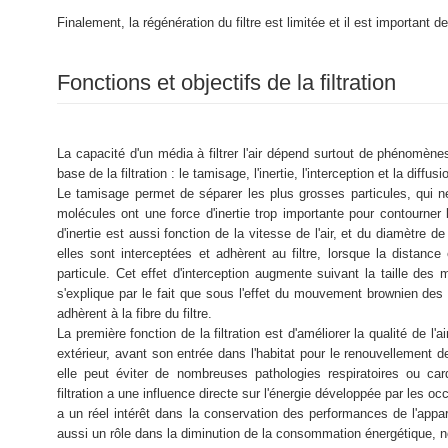
Finalement, la régénération du filtre est limitée et il est important 
Fonctions et objectifs de la filtration
La capacité d'un média à filtrer l'air dépend surtout de phénomè
base de la filtration : le tamisage, l'inertie, l'interception et la diffusi
Le tamisage permet de séparer les plus grosses particules, qui n
molécules ont une force d'inertie trop importante pour contourner l
d'inertie est aussi fonction de la vitesse de l'air, et du diamètre de
elles sont interceptées et adhèrent au filtre, lorsque la distance 
particule. Cet effet d'interception augmente suivant la taille des m
s'explique par le fait que sous l'effet du mouvement brownien des 
adhèrent à la fibre du filtre.
La première fonction de la filtration est d'améliorer la qualité de l'a
extérieur, avant son entrée dans l'habitat pour le renouvellement de 
elle peut éviter de nombreuses pathologies respiratoires ou ca
filtration a une influence directe sur l'énergie développée par les occ
a un réel intérêt dans la conservation des performances de l'apparei
aussi un rôle dans la diminution de la consommation énergétique, no