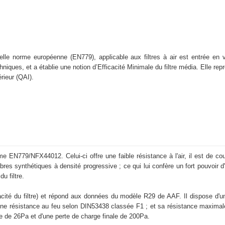
lle norme européenne (EN779), applicable aux filtres à air est entrée en v
hniques, et a établie une notion d’Efficacité Minimale du filtre média. Elle r
térieur (QAI).
e EN779/NFX44012. Celui-ci offre une faible résistance à l'air, il est de co
es synthétiques à densité progressive ; ce qui lui confère un fort pouvoir d
u filtre.
cacité du filtre) et répond aux données du modèle R29 de AAF. Il dispose d
a une résistance au feu selon DIN53438 classée F1 ; et sa résistance maximale
le de 26Pa et d'une perte de charge finale de 200Pa.