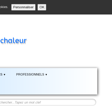
ookies.
Personnaliser
OK
 chaleur
RS
PROFESSIONNELS
▼
▼