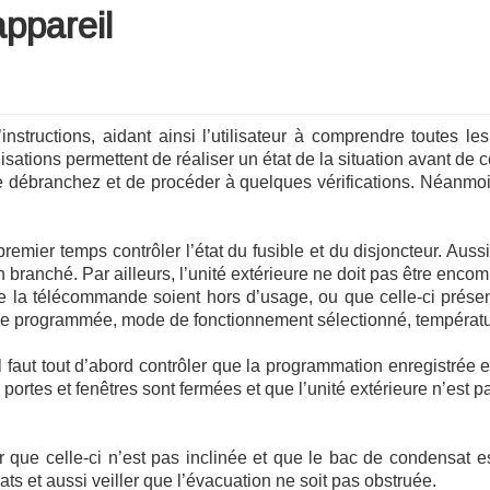
ppareil
tructions, aidant ainsi l’utilisateur à comprendre toutes les
ons permettent de réaliser un état de la situation avant de c
le débranchez et de procéder à quelques vérifications. Néanmo
 premier temps contrôler l’état du fusible et du disjoncteur. Aussi
branché. Par ailleurs, l’unité extérieure ne doit pas être encomb
 la télécommande soient hors d’usage, ou que celle-ci présente
loge programmée, mode de fonctionnement sélectionné, températ
il faut tout d’abord contrôler que la programmation enregistrée es
 les portes et fenêtres sont fermées et que l’unité extérieure n’es
fier que celle-ci n’est pas inclinée et que le bac de condensat es
s et aussi veiller que l’évacuation ne soit pas obstruée.