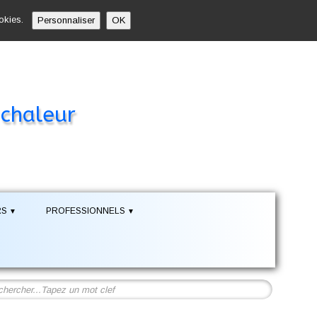
ookies.
Personnaliser
OK
 chaleur
RS
PROFESSIONNELS
▼
▼